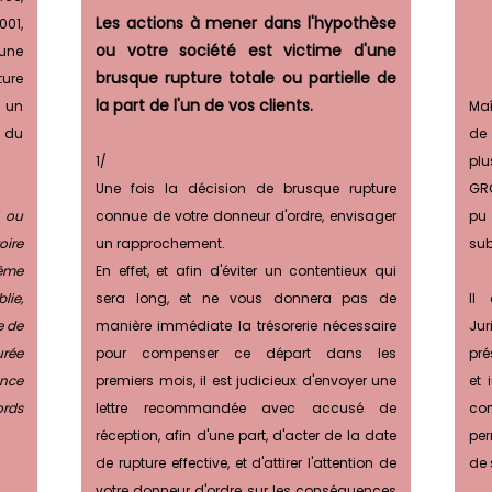
Les actions à mener dans l'hypothèse
001,
ou votre société est victime d'une
 une
brusque rupture totale ou partielle de
ture
la part de l'un de vos clients.
c un
Maî
° du
de
1/
plu
Une fois la décision de brusque rupture
GRO
l ou
connue de votre donneur d'ordre, envisager
pu
oire
un rapprochement.
sub
même
En effet, et afin d'éviter un contentieux qui
lie,
sera long, et ne vous donnera pas de
Il 
e de
manière immédiate la trésorerie nécessaire
Ju
urée
pour compenser ce départ dans les
pré
ence
premiers mois, il est judicieux d'envoyer une
et 
rds
lettre recommandée avec accusé de
con
réception, afin d'une part, d'acter de la date
per
de rupture effective, et d'attirer l'attention de
de 
votre donneur d'ordre sur les conséquences