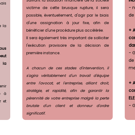
IN
Suivant la situation financière de la société
ais
- 
victime de cette brusque rupture, il sera
de
possible, éventuellement, d'agir par le biais
d'une assignation à jour fixe, afin de
e la
+ 
bénéficier d'une procédure plus accélérée.
co
Il sera également très important de solliciter
dan
l'exécution provisoire de la décision de
sous
- 
première instance.
peut
de 
 la
me
A chacun de ces stades d'intervention, il
s'agira véritablement d'un travail d'équipe
+ 
entre l'avocat, et l'entreprise, alliant droit,
enir
co
stratégie, et rapidité, afin de garantir la
e à
EL
pérennité de votre entreprise malgré la perte
r et
- 
brutale d'un client et donneur d'ordre
significatif.