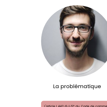
La problématique
L'article L.442-6-I-5° du Code de comme