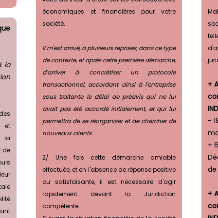
économiques et financières pour votre
Maî
société.
soc
que
te
Il m'est arrivé, à plusieurs reprises, dans ce type
d'a
de contexte, et après cette première démarche,
jur
 la
d'arriver à concrétiser un protocole
tion
+ 
transactionnel, accordant ainsi à l'entreprise
co
sous traitante le délai de préavis qui ne lui
IN
avait pas été accordé initialement, et qui lui
 des
- 1
permettra de se réorganiser et de chercher de
 et
ma
nouveaux clients.
 la
+ 6
E de
Dé
2/ Une fois cette démarche amiable
puis
de
effectuée, et en l'absence de réponse positive
leur
ou satisfaisante, il est nécessaire d'agir
tale
+ 
rapidement devant la Juridiction
lité
co
compétente.
çant